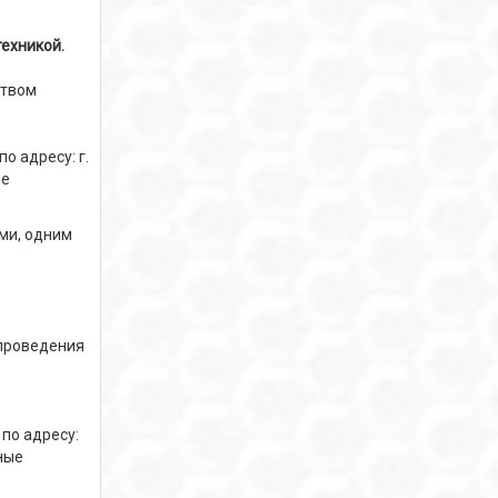
ехникой.
ством
о адресу: г.
ые
ми, одним
 проведения
по адресу:
ные