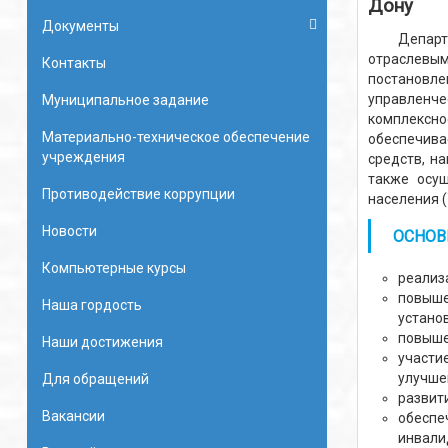
Дону
Документы
Департаме
отраслевы
Контакты
постановле
управленч
Муниципальное задание
комплексно
Материально-техническое обеспечение
обеспечива
учреждения
средств, н
также осущ
Противодействие коррупции
населения 
Новости
ОСНОВ
Компьютерные курсы
реализ
повыше
Наша гордость
устано
повыше
Наши достижения
участи
улучше
Для обращений
развит
Вакансии
обеспе
инвали