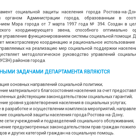
нт социальной защиты населения города Ростова-на-Дон
м органом Администрации города, образованным в соот
нием Мэра города от 7 марта 1997 года № 394. Создан в це
еского координирующего звена, способного оптимально ор
е управление функционированием системы социальной помощи. 
ет межотраслевую координацию и рациональное использовани
аправляемых на реализацию мер социальной поддержки населени
ествляет методологическое руководство управлений социаль
(УСЗН) районов города.
НЫМИ ЗАДАЧАМИ ДЕПАРТАМЕНТА ЯВЛЯЮТСЯ
ация основных направлений социальной политики;
ние материального благосостояния населения за счет предостав
вленных действующим законодательством социальных гарантий;
ние уровня удовлетворения населения в социальных услугах;
е в разработке и осуществлении комплекса мероприятий, направл
ние социальной защиты населения города Ростова-на-Дону;
ие сети учреждений и подразделений социального обслуживания;
чение предусмотренных законодательством прав граждан пожилог
дов и других категорий граждан на социальную помощь.