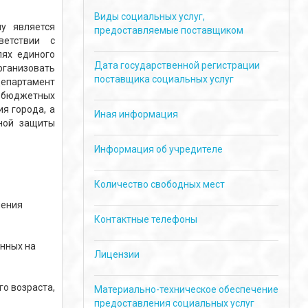
Виды социальных услуг,
у является
предоставляемые поставщиком
ветствии с
лях единого
Дата государственной регистрации
ганизовать
поставщика социальных услуг
Департамент
е бюджетных
я города, а
Иная информация
ной защиты
Информация об учредителе
Количество свободных мест
ления
Контактные телефоны
енных на
Лицензии
о возраста,
Материально-техническое обеспечение
предоставления социальных услуг