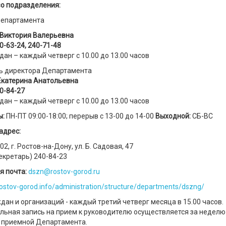
о подразделения:
епартамента
Виктория Валерьевна
0-63-24, 240-71-48
ан – каждый четверг с 10.00 до 13.00 часов
ь директора Департамента
Екатерина Анатольевна
0-84-27
ан – каждый четверг с 10.00 до 13.00 часов
ы:
ПН-ПТ 09:00-18:00; перерыв с 13-00 до 14-00
Выходной:
СБ-ВC
адрес:
02, г. Ростов-на-Дону, ул. Б. Садовая, 47
екретарь) 240-84-23
я почта:
dszn@rostov-gorod.ru
stov-gorod.info/administration/structure/departments/dszng/
ан и организаций - каждый третий четверг месяца в 15.00 часов.
льная запись на прием к руководителю осуществляется за неделю
 приемной Департамента.