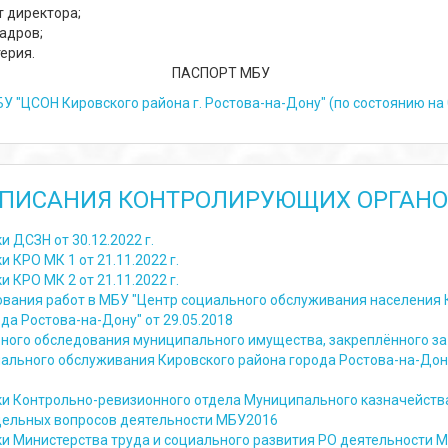
т директора;
кадров;
терия.
ПАСПОРТ МБУ
У "ЦСОН Кировского района г. Ростова-на-Дону" (по состоянию на 
ПИСАНИЯ КОНТРОЛИРУЮЩИХ ОРГАНО
и ДСЗН от 30.12.2022 г.
и КРО МК 1 от 21.11.2022 г.
и КРО МК 2 от 21.11.2022 г.
ования работ в МБУ "Центр социального обслуживания населения 
да Ростова-на-Дону" от 29.05.2018
ьного обследования муниципального имущества, закреплённого з
иального обслуживания Кировского района города Ростова-на-Дон
ки Контрольно-ревизионного отдела Муниципального казначейства 
дельных вопросов деятельности МБУ2016
ки Министерства труда и социального развития РО деятельности 