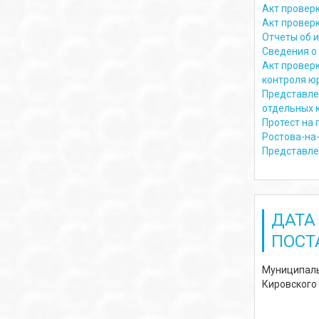
Акт проверк
Акт проверк
Отчеты об 
Сведения о 
Акт провер
контроля ю
Представле
отдельных к
Протест на 
Ростова-на-
Представле
ДАТА
ПОСТ
Муниципаль
Кировского 