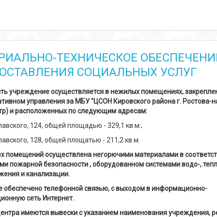
РИАЛЬНО-ТЕХНИЧЕСКОЕ ОБЕСПЕЧЕНИ
ОСТАВЛЕНИЯ СОЦИАЛЬНЫХ УСЛУГ
ть учреждение осуществляется в нежилых помещениях, закрепле
ативном управления за МБУ "ЦСОН Кировского района г. Ростова-н
тр) и расположенных по следующим адресам:
славского, 124, общей площадью - 329,1 кв.м.;
славского, 128, общей площатью - 211,2 кв.м.
ех помещений осуществлена негорючими материалами в соответст
ми пожарной безопасности , оборудованном системами водо-, тепл
жения и канализации.
 обеспечено телефонной связью, с выходом в информационно-
ионную сеть Интернет.
Центра имеются вывески с указанием наименования учреждения, 