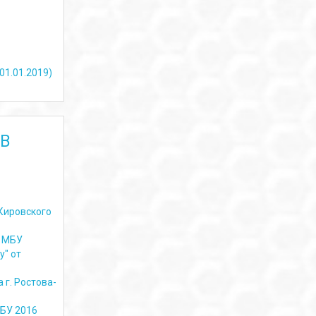
01.01.2019)
В
Кировского
а МБУ
у" от
г. Ростова-
МБУ 2016