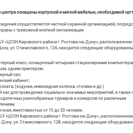
центра оснащены корпусной и мягкой мебелью, необходимой оргт
еждения осуществляется частной охранной организацией, посред
охраны с тревожной кнопкой сигнализации.
У «ЦСОН Кировского района г. Ростова-на-Дону», расположенном п
ону, ул. Станиславского, 124, находятся следующие оборудованн
:
терный класс, оснащенный четырьмя стационарными компьютера
ком, одним принтером;
ерный зал;
нский кабинет;
роката; (ходунки, инвалидная коляска, столики и др.)
й зал для проведения социально-значимых мероприятий, а также
подопечных разнообразных турниров и конкурсов по различным
лениям;
очная, вместимостью от 15 до 20 человек.
БУ «ЦСОН Кировского района г. Ростова-на-Дону», расположенном 
а-Дону, ул. Станиславского, 128, находятся следующие оборудован
: