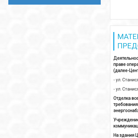
МАТЕ
ПРЕД
Деятельнос
праве опер
(далее-Цен
- ул. Стани
- ул. Стани
Отделка вс
требования
энергоснаб
Учреждение
коммуникац
На здания 