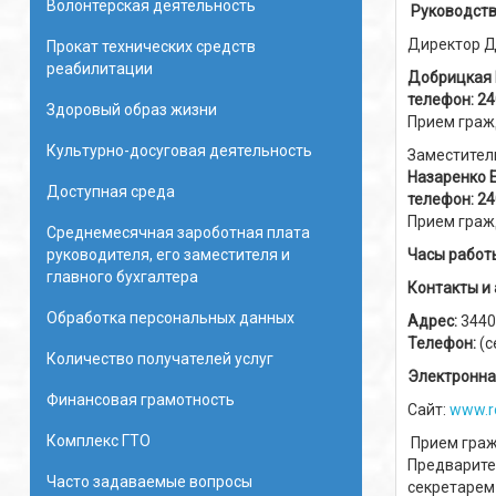
Волонтёрская деятельность
Руководств
Директор Д
Прокат технических средств
реабилитации
Добрицкая 
телефон: 24
Здоровый образ жизни
Прием гражд
Культурно-досуговая деятельность
Заместител
Назаренко 
Доступная среда
телефон: 24
Прием гражд
Среднемесячная зароботная плата
руководителя, его заместителя и
Часы работ
главного бухгалтера
Контакты и 
Обработка персональных данных
Адрес:
3440
Телефон:
(с
Количество получателей услуг
Электронна
Финансовая грамотность
Сайт:
www.ro
Комплекс ГТО
Прием гражд
Предварите
Часто задаваемые вопросы
секретарем