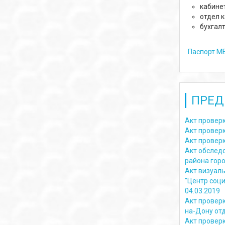
кабине
отдел 
бухгал
Паспорт МБ
ПРЕД
Акт проверк
Акт проверк
Акт проверк
Акт обслед
района горо
Акт визуал
"Центр соц
04.03.2019
Акт провер
на-Дону от
Акт провер