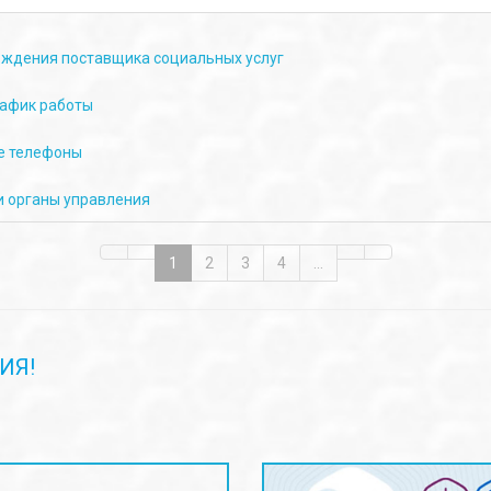
ождения поставщика социальных услуг
рафик работы
е телефоны
и органы управления
1
2
3
4
...
ИЯ!