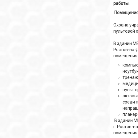
работы.
Помещения 
Охрана учр
пультовой 
В здании МБ
Ростов-на-Д
помещения
компью
ноутбу
тренаж
медици
пункт п
актовы
среди 
направ
планер
В здании М
г. Ростов-н
помещения