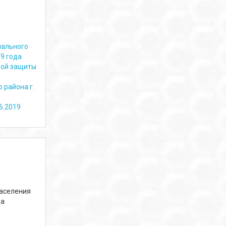
пального
9 года
ной защиты
 района г.
6.2019
аселения
да