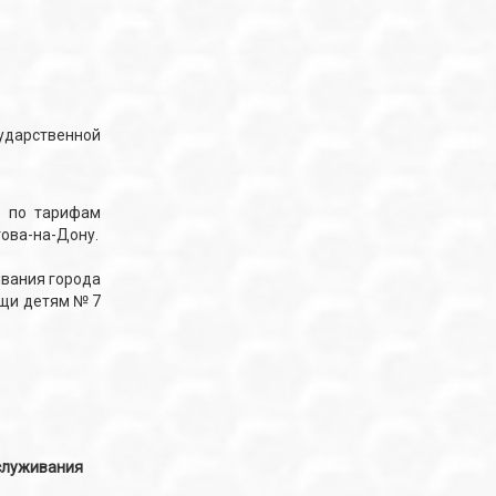
сударственной
е по тарифам
ова-на-Дону.
ивания города
ощи детям № 7
служивания