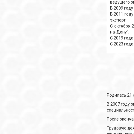
ведущего э
В 2009 году
В 2011 год
эксперт.
С октября 
на-Дону".
С 2019 года
С 2023 года
Родилась 21 н
В 2007 году 
специальност
После оконча
Трудовую дея