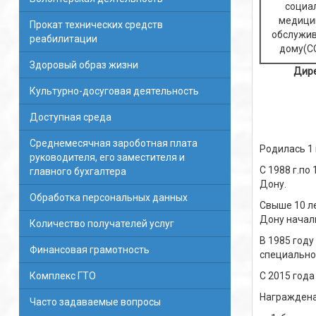
социа
медици
Прокат технических средств
обслужив
реабилитации
дому(С
Здоровый образ жизни
Дире
Культурно-досуговая деятельность
Доступная среда
Среднемесячная зароботная плата
Родилась 1 
руководителя, его заместителя и
С 1988 г.по
главного бухгалтера
Дону.
Обработка персональных данных
Свыше 10 ле
Дону начал
Количество получателей услуг
В 1985 году
Финансовая грамотность
специально
Комплекс ГТО
С 2015 год
Награждена
Часто задаваемые вопросы