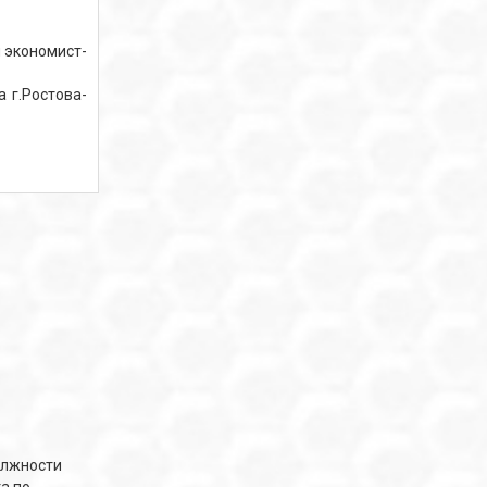
 экономист-
 г.Ростова-
олжности