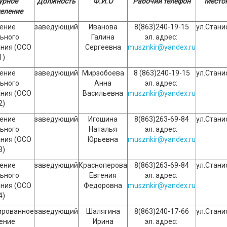
урное
Должность
Ф.И.О
Рабочий телефон
Место
еление
ение
заведующий
Иванова
8(863)240-19-15
ул.Стани
ьного
Галина
эл. адрес:
ния (ОСО
Сергеевна
musznkir@yandex.ru
1)
ение
заведующий
Мирзобоева
8 (863)240-19-15
ул.Стани
ьного
Анна
эл. адрес:
ния (ОСО
Васильевна
musznkir@yandex.ru
2)
ение
заведующий
Игошина
8(863)263-69-84
ул.Стани
ьного
Наталья
эл. адрес:
ния (ОСО
Юрьевна
musznkir@yandex.ru
3)
ение
заведующий
Красноперова
8(863)263-69-84
ул.Стани
ьного
Евгения
эл. адрес:
ния (ОСО
Федоровна
musznkir@yandex.ru
4)
ированное
заведующий
Шалягина
8(863)240-17-66
ул.Стани
ение
Ирина
эл. адрес: