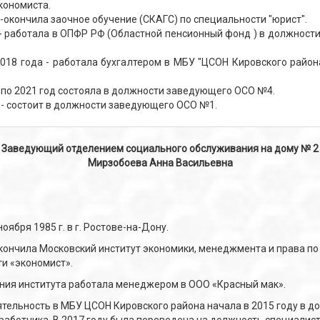
кономиста.
 -окончила заочное обучение (СКАГС) по специальности "юрист".
у- работала в ОПФР РФ (Областной пенсионный фонд ) в должности
2018 года - работала бухгалтером в МБУ "ЦСОН Кировского района
 по 2021 год состояла в должности заведующего ОСО №4.
 - состоит в должности заведующего ОСО №1.
Заведующий отделением социального обслуживания на дому № 2
Мирзобоева Анна Васильевна
оября 1985 г. в г. Ростове-на-Дону.
окончила Московский институт экономики, менеджмента и права по
и «экономист».
ния института работала менеджером в ООО «Красный мак».
тельность в МБУ ЦСОН Кировского района начала в 2015 году в д