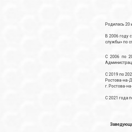
Родилась 20 и
В 2006 году 
службы» по с
С 2006 по 2
Администраци
С 2019 по 20
Ростова-на-Д
г. Ростова-н
С 2021 года 
Заведующи