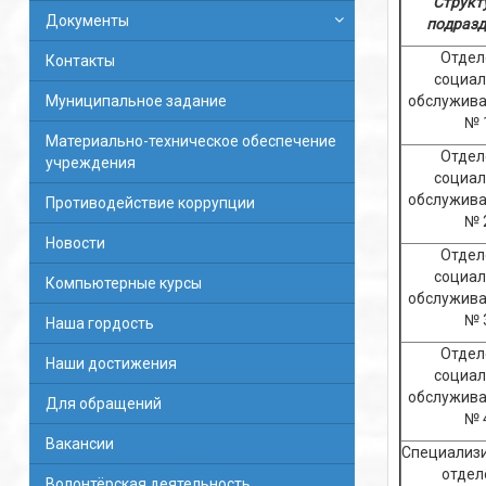
Структ
Документы
подразд
Отдел
Контакты
социал
Муниципальное задание
обслужива
№ 
Материально-техническое обеспечение
Отдел
учреждения
социал
обслужива
Противодействие коррупции
№ 
Новости
Отдел
социал
Компьютерные курсы
обслужива
№ 
Наша гордость
Отдел
Наши достижения
социал
обслужива
Для обращений
№ 
Вакансии
Специализ
отдел
Волонтёрская деятельность