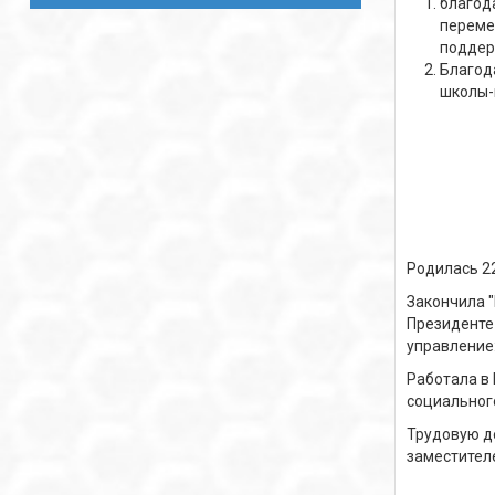
благод
переме
поддер
Благод
школы-
Родилась 22
Закончила 
Президенте
управление
Работала в
социальног
Трудовую де
заместител