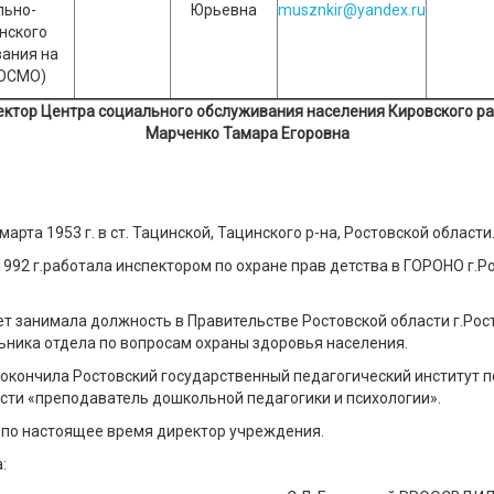
льно-
Юрьевна
musznkir@yandex.ru
нского
ания на
ОСМО)
ктор Центра социального обслуживания населения Кировского р
Марченко Тамара Егоровна
марта 1953 г. в ст. Тацинской, Тацинского р-на, Ростовской области
 1992 г.работала инспектором по охране прав детства в ГОРОНО г.Р
т занимала должность в Правительстве Ростовской области г.Рос
ьника отдела по вопросам охраны здоровья населения.
 окончила Ростовский государственный педагогический институт п
сти «преподаватель дошкольной педагогики и психологии».
а по настоящее время директор учреждения.
: