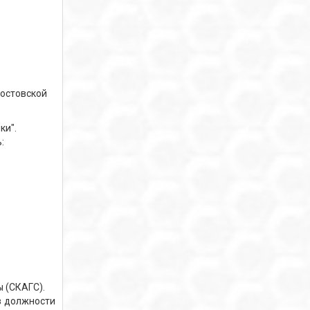
Ростовской
ки".
:
 (СКАГС).
в должности