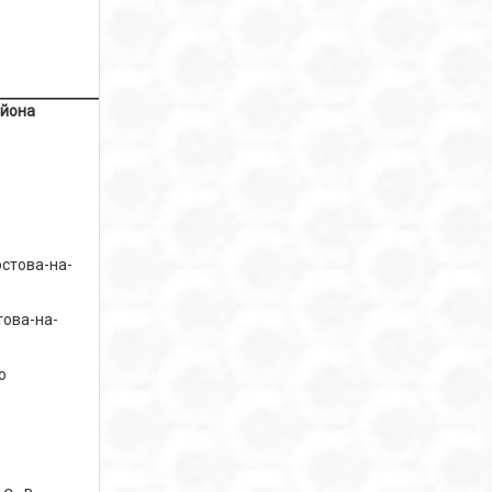
айона
.
остова-на-
това-на-
о