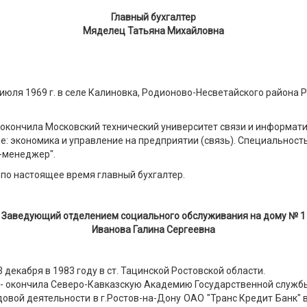
Главный бухгалтер
Мяделец Татьяна Михайловна
июля 1969 г. в селе Калиновка, Родионово-Несветайского района 
 окончила Московский технический университет связи и информати
: экономика и управление на предприятии (связь). Специальность
-менеджер".
 по настоящее время главный бухгалтер.
Заведующий отделением социального обслуживания на дому № 1
Иванова Галина Сергеевна
 декабря в 1983 году в ст. Тацинской Ростовской области.
у - окончила Северо-Кавказскую Академию Государственной службы
довой деятельности в г.Ростов-на-Дону ОАО "Транс Кредит Банк" 