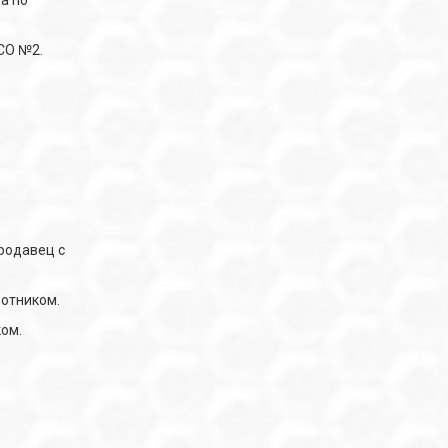
а по
СО №2.
родавец с
ботником.
ом.