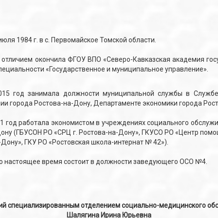
юля 1984 г. в с. Первомайское Томской области.
с отличием окончила ФГОУ ВПО «Северо-Кавказская академия го
пециальности «Государственное и муниципальное управление».
015 год занимала должности муниципальной службы в Служб
и города Ростова-на-Дону, Департаменте экономики города Рост
21 год работала экономистом в учреждениях социального обслуж
ону (ГБУСОН РО «СРЦ г. Ростова-на-Дону», ГКУСО РО «Центр пом
а-Дону», ГКУ РО «Ростовская школа-интернат № 42»).
по настоящее время состоит в должности заведующего ОСО №4.
й специализированным отделением социально-медицинского об
Шалягина Ирина Юрьевна