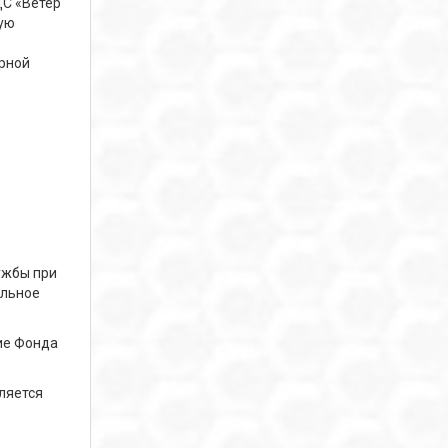
С «Ветер
ную
орной
ужбы при
альное
ие Фонда
ляется