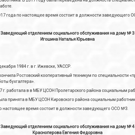
работника. В 2017 году была переведена на должность специалист
аботе.
2017 года по настоящее время состоит в должности заведующего О
Заведующий отделением социального обслуживания на дому № 3
Игошина Наталья Юрьевна
екабря 1984 г. в г. Ижевске, УАССР.
окончила Ростовский кооперативный техникум по специальности «п
оты бухгалтера».
17 г. работала в в МБУ ЦСОН Пролетарского района социальным ра
была принята в МБУ ЦСОН Кировского района социальным работник
по настоящее время состоит в должности заведующего ОСО №3.
Заведующий отделением социального обслуживания на дому № 4
Красноперова Евгения Федоровна