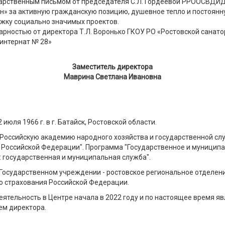
арственным письмом от председателя С.Л. Гордеевой РРООСВДИД
н» за активную гражданскую позицию, душевное тепло и постоян
жку социально значимых проектов.
арностью от директора Т.Л. Воронько ГКОУ РО «Ростовской санат
интернат № 28»
Заместитель директора
Маврина Светлана Ивановна
 июля 1966 г. в г. Батайск, Ростовской области.
"Российскую академию народного хозяйства и государственной сл
 Российской Федерации". Программа "Государственное и муницип
: государственная и муниципальная служба".
 Государственном учреждении - ростовское региональное отделен
о страхования Российской Федерации.
ятельность в Центре начала в 2022 году и по настоящее время яв
ем директора.