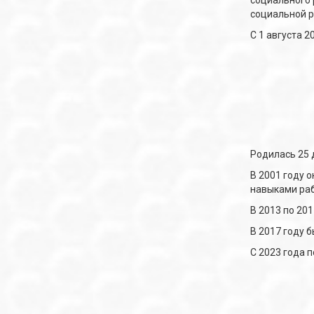
социального 
социальной р
С 1 августа 
Родилась 25 д
В 2001 году 
навыками раб
В 2013 по 20
В 2017 году 
С 2023 года 