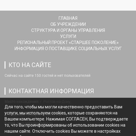
ГЛАВНАЯ
ОБ УЧРЕЖДЕНИИ
СТРУКТУРА И ОРГАНЫ УПРАВЛЕНИЯ
УСЛУГИ
РЕГИОНАЛЬНЫЙ ПРОЕКТ «СТАРШЕЕ ПОКОЛЕНИЕ»
ИНФОРМАЦИЯ О ПОСТАВЩИКЕ СОЦИАЛЬНЫХ УСЛУГ
КТО НА САЙТЕ
Сейчас на сайте 150 гостей и нет пользователей
КОНТАКТНАЯ ИНФОРМАЦИЯ
Место нахождения:
г. Ростов-на-Дону,
Для того, чтобы мы могли качественно предоставить Вам
ул.Станиславского,124
услуги, мы используем cookies, которые сохраняются на
Контактный телефон:
8 (863) 240-19-15
Вашем компьютере. Нажимая СОГЛАСЕН, Вы подтверждаете
E-mail:
musznkir@yandex.ru
то, что Вы проинформированы об использовании cookies на
нашем сайте. Отключить cookies Вы можете в настройках