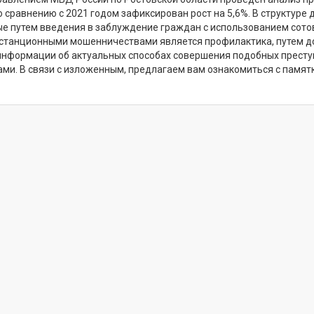
о сравнению с 2021 годом зафиксирован рост на 5,6%. В структур
е путем введения в заблуждение граждан с использованием сотово
истанционными мошенничествами является профилактика, путем д
информации об актуальных способах совершения подобных преступ
ами. В связи с изложенным, предлагаем вам ознакомиться с памя