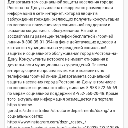
Департаментом социальной защиты населения города
Ростова-на-Дону выявлена некорректно размещенная
информация в сети интернет, которая вводит в
заблуждение граждан, желающих получить консультации
по вопросам получения мер социальной поддержки и
оказания социального обслуживания. На сайте
soczashhita.ru размещен телефон бесплатной «горячей
линии» 8-800-35-01-394 на фоне действующих адресов и
контактов муниципальных учреждений социальной
защиты и социального обслуживания города Ростова-на-
Дону. Консультанты которого не имеют отношения к
деятельности муниципальных учреждений. По всем
интересующим вопросам, вы можете позвонить по
телефонам горячей линии Департамента социальной
защиты населения города Ростова-на-Дону, в том числе
по вопросам социального обслуживания 8-988-572-65-69
по мерам социальной поддержки 8 -952-560-20-48. Кроме
того, актуальная информация размещается па портале
https://rostov-
gorod.ru/administration/structure/departments/dszng/ и в
социальных сетях:
https://www.instagram.com/dszn_rostov_/
https://www.facebook.com/profile.php?id=100035773913986